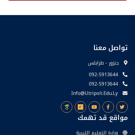
تواصل معنا
جنزور - طرابلس
092-5913644
092-5913644
Info@utripoli.edu.ly
مواقع قد تهمك
وزارة التعليم الليبية