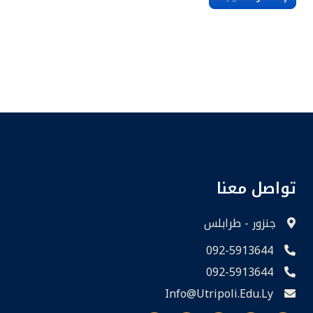
تواصل معنا
جنزور - طرابلس
092-5913644
092-5913644
Info@utripoli.edu.ly