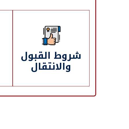
شروط القبول
والانتقال