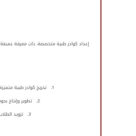
إعداد كوادر طبية متخصصة، ذات معرفة عميقة وم
1. تخريج كوادر طبية متميزة وقادرة على تلبية احتياجات مجالات المختبرات الطبية المختلفة، مع تعزيز مهاراتهم العملية والتقنية.
2. تطوير وإنتاج بحوث ودراسات مبتكرة تسهم في رفع مستوى خدمات المختبرات الطبية وتلبية احتياجات المجتمع.
3. تزويد الطلاب بالمهارات المتنوعة التي تؤهلهم لخدمة المجتمع والمساهمة بفعالية في سوق العمل.