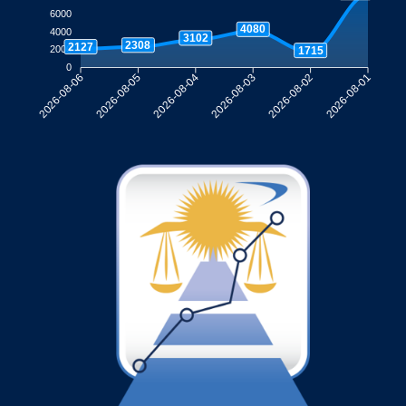
6000
4080
4000
3102
2308
2127
2000
1715
0
2026-08-05
2026-08-04
2026-08-03
2026-08-02
2026-08-06
2026-08-01