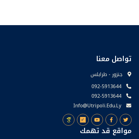
تواصل معنا
جنزور - طرابلس
092-5913644
092-5913644
Info@utripoli.edu.ly
مواقع قد تهمك