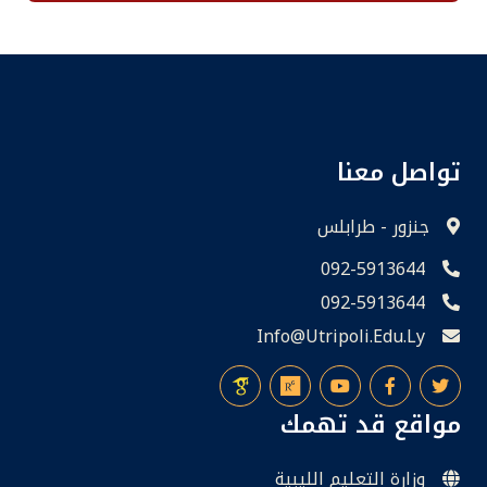
تواصل معنا
جنزور - طرابلس
092-5913644
092-5913644
Info@utripoli.edu.ly
مواقع قد تهمك
وزارة التعليم الليبية