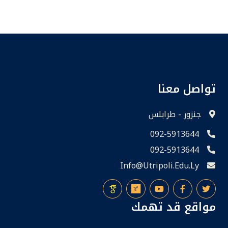
تواصل معنا
جنزور - طرابلس
092-5913644
092-5913644
Info@utripoli.edu.ly
مواقع قد تهمك