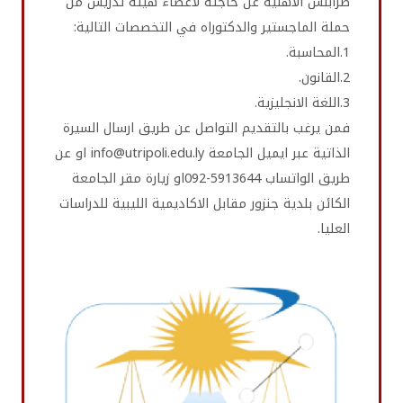
طرابلس الاهلية عن حاجته لأعضاء هيئة تدريس من
حملة الماجستير والدكتوراه في التخصصات التالية:
1.المحاسبة.
2.القانون.
3.اللغة الانجليزية.
فمن يرغب بالتقديم التواصل عن طريق ارسال السيرة
الذاتية عبر ايميل الجامعة info@utripoli.edu.ly او عن
طريق الواتساب ⁨092-5913644⁩او زيارة مقر الجامعة
الكائن بلدية جنزور مقابل الاكاديمية الليبية للدراسات
العليا.