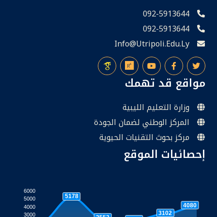
092-5913644
092-5913644
Info@utripoli.edu.ly
مواقع قد تهمك
وزارة التعليم الليبية
المركز الوطني لضمان الجودة
مركز بحوث التقنيات الحيوية
إحصائيات الموقع
6000
5178
5000
4080
4000
3102
3000