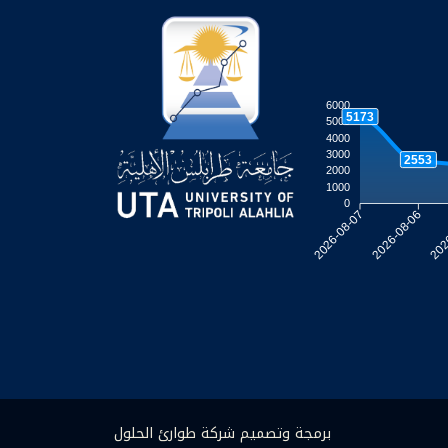
6000
5173
5000
4000
3000
2553
2000
1000
0
2026-08-06
202
2026-08-07
برمجة وتصميم شركة طوارئ الحلول