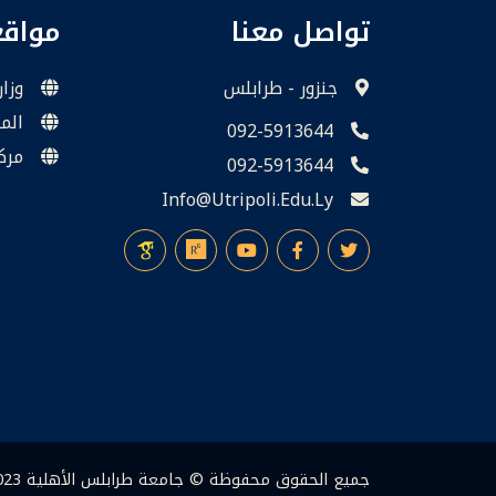
تواصل معنا
مواق
جنزور - طرابلس
وزار
الم
092-5913644
مرك
092-5913644
Info@utripoli.edu.ly
جميع الحقوق محفوظة © جامعة طرابلس الأهلية 2023