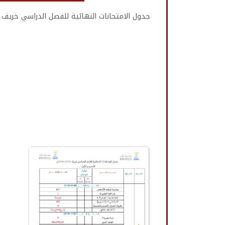
جدول الامتحانات النهائية للفصل الدراسي خريف 2025/2026م بعد إجراء التعديل (النهائي).