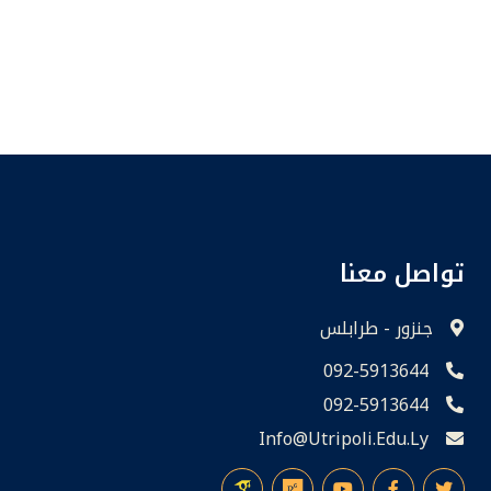
تواصل معنا
جنزور - طرابلس
092-5913644
092-5913644
Info@utripoli.edu.ly