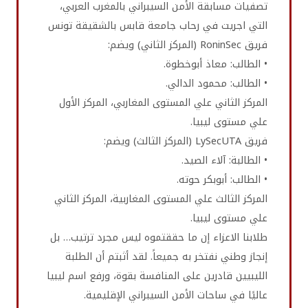
تصفيات مسابقة الأمن السيبراني بالمغرب العربي،
التي اجريت في رحاب جامعة قابس بالشقيقة تونس
فريق RoninSec (المركز الثاني) ويضم:
• الطالب: معاذ أبوخطوة.
• الطالب: محمود الدالي.
المركز الثاني علي المستوى المغاربي، المركز الأول
علي مستوى ليبيا.
فريق LySecUTA (المركز الثالث) ويضم:
• الطالبة: آلاء الصيد.
• الطالب: أبوبكر حوته.
المركز الثالث علي المستوى المغاربية، المركز الثاني
علي مستوى ليبيا.
طلابنا الاعزاء إن ما حققتموه ليس مجرد ترتيب… بل
إنجاز وطني نفتخر به جميعاً. لقد أثبتم أن الطلبة
الليبيين قادرين على المنافسة بقوة، ورفع اسم ليبيا
عاليًا في ساحات الأمن السيبراني الإقليمية.