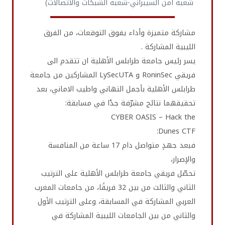
شعبة أمن السيبراني-شعبة الشبكات والاتصالات)
مشاركة متميزة وأداء يفوق التوقعات، من الفرق
الليبية المشاركة .
يسر رئيس جامعة طرابلس الأهلية ان تتقدم الى
فريقي RoninSec و LySecUTA المشاركين من جامعة
طرابلس الأهلية بأجمل التهاني واطيب الاماني، بعد
تحقيقهما نتائج مشرّفة جدْا في مسابقة:
فبعد جهدٍ متواصل دام 17 ساعة من المنافسة
والإصرار،
تحصّل فريقي جامعة طرابلس الأهلية على الترتيب
الثاني والثالث من بين 32 فريقًا، من جامعات المغرب
العربي المشاركة في المسابقة، وعلى الترتيب الأول
والثاني من بين الجامعات الليبية المشاركة في