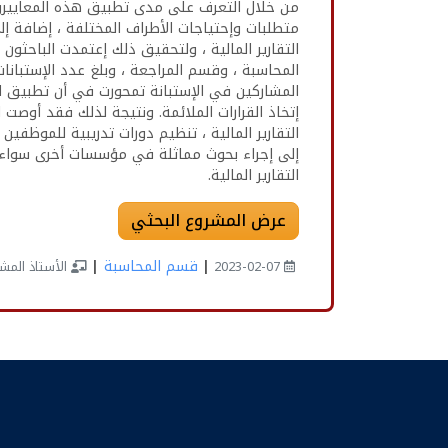
من خلال التعرف على مدى تطبيق هذه المعاييروتأ
متطلبات وإحتياجات الأطراف المختلفة ، إضافة إ
التقارير المالية ، ولتحقيق ذلك إعتمدت الباحث
المشاركين في الإستبانة تمحورت في أن تطبيق ال
إتخاذ القرارات الملائمة. ونتيجة لذلك فقد أوصت ا
التقارير المالية ، تنظيم دورات تدريبية للموظفين
إلى إجراء بحوث مماثلة في مؤسسات أخرى سواء كا
التقارير المالية.
عرض المشروع البحثي
|
قسم المحاسبة
|
2023-02-07
الأستاذ المش