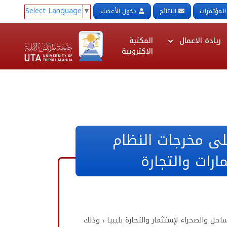
Select Language
▼
المؤتمرات
النتائج
دخول الأعضاء
ريادة الاعمال
المكتبة
الاكترونية
معايير إعداد التقارير المالية الدولية ( IFRS) على مخرجات النظام
رات والتجارة
حل والصحراء لإستثمار والتجارة بليبيا ، وذلك