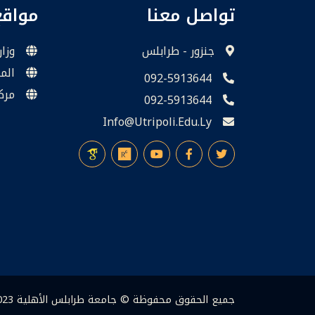
تواصل معنا
مواق
جنزور - طرابلس
وزار
الم
092-5913644
مرك
092-5913644
Info@utripoli.edu.ly
جميع الحقوق محفوظة © جامعة طرابلس الأهلية 2023