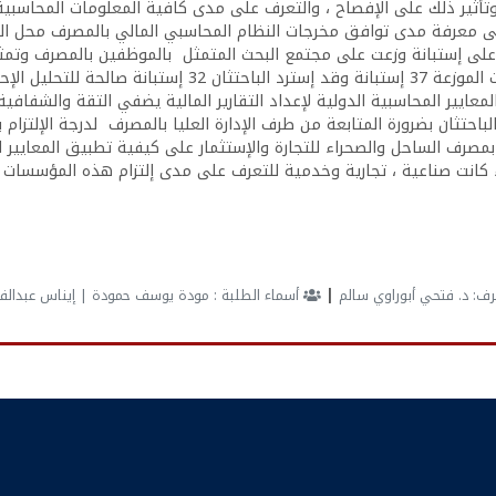
ثير ذلك على الإفصاح ، والتعرف على مدى كافية المعلومات المحاسبية ف
لى معرفة مدى توافق مخرجات النظام المحاسبي المالي بالمصرف محل البح
ون على إستبانة وزعت على مجتمع البحث المتمثل بالموظفين بالمصرف وتمث
معايير المحاسبية الدولية لإعداد التقارير المالية يضفي التقة والشفا
لباحتثان بضرورة المتابعة من طرف الإدارة العليا بالمصرف لدرجة الإلتزام 
 بمصرف الساحل والصحراء للتجارة والإستثمار على كيفية تطبيق المعايير الم
نت صناعية ، تجارية وخدمية للتعرف على مدى إلتزام هذه المؤسسات بتط
|
رف:
د. فتحي أبوراوي سالم
أسماء الطلبة :
مودة يوسف حمودة | إيناس عبدالفت