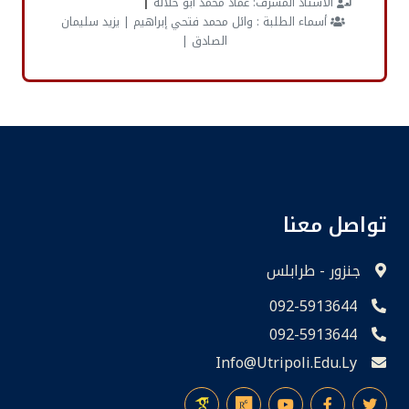
|
الأستاذ المشرف:
عماد محمد أبو حلالة
أسماء الطلبة :
وائل محمد فتحي إبراهيم | يزيد سليمان
الصادق |
تواصل معنا
جنزور - طرابلس
092-5913644
092-5913644
Info@utripoli.edu.ly