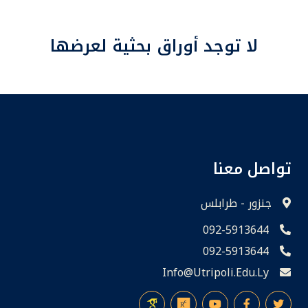
لا توجد أوراق بحثية لعرضها
تواصل معنا
جنزور - طرابلس
092-5913644
092-5913644
Info@utripoli.edu.ly