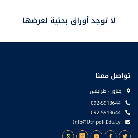
لا توجد أوراق بحثية لعرضها
تواصل معنا
جنزور - طرابلس
092-5913644
092-5913644
Info@utripoli.edu.ly