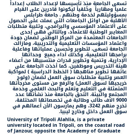
تسعى الجامعة منذ تأسيسها لإعداد الطلاب إعداداً
علمياً ومهارياً وخُلقياً ليكونوا قادرين على القيام
بمسؤوليتهم لخدمة وطنهم . جامعة طرابلس
الأهلية من اوائل الجامعات التي عملت على الحصول
على الاعتماد المؤسسي والبرامجي، وتلبية متطلبات
المعايبر الوطنية للاعتماد، وبالتالي فهى إحدى
الجامعات المعتمدة من المركز الوطني لضمان جودة
واعتماد المؤسسات التعليمية والتدريبية، ومازالت
الجامعة تسعى، لتطوير وتحسين عملياتها وفاعلية
برامجها التعليمية، وكذلك أداء جميع وحداتها
الإدارية، وتنمية وتطوير قدرات منتسبيها من أعضاء
هيئة التدريس وموظفين، كما أخذت الجامعة على
عاتقها تطوير مناهجها ( الخطط الدراسية ) لمواكبة
العصر وتلبية متطلبات سوق العمل لضمان (ولوج
خريجيها لسوق العمل) والرفع من مستوى مخرجاتها
المتمثلة في التعليم وتعلم والبحث العلمي وخدمة
المجتمع والبيئة.
التحق بالجامعة منذ نشأتها عدد
9000 الاف طالب وطالبة في تخصصاتها المختلفة،
تخرج منهم 3242، وهم يمارسون الأن أعمالهم في
سوق العمل داخل وخارج ليبيا.
University of Tripoli Alahlia, is a private
university located in Tripoli, on the coastal road
of Janzour, opposite the Academy of Graduate