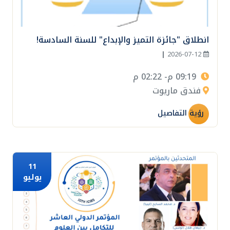
انطلاق "جائزة التميز والإبداع" للسنة السادسة!
|
2026-07-12
09:19 م- 02:22 م
فندق ماريوت
رؤية التفاصيل
11
يوليو