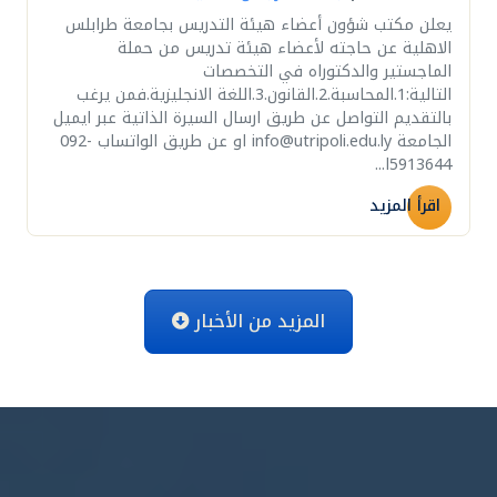
يعلن مكتب شؤون أعضاء هيئة التدريس بجامعة طرابلس
الاهلية عن حاجته لأعضاء هيئة تدريس من حملة
الماجستير والدكتوراه في التخصصات
التالية:1.المحاسبة.2.القانون.3.اللغة الانجليزية.فمن يرغب
بالتقديم التواصل عن طريق ارسال السيرة الذاتية عبر ايميل
الجامعة info@utripoli.edu.ly او عن طريق الواتساب ⁨092-
5913644⁩ا...
اقرأ المزيد
المزيد من الأخبار