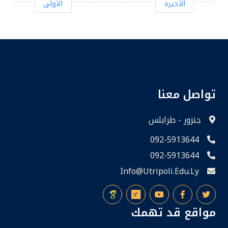
الأخيرة
الأولى
تواصل معنا
جنزور - طرابلس
092-5913644
092-5913644
Info@utripoli.edu.ly
مواقع قد تهمك